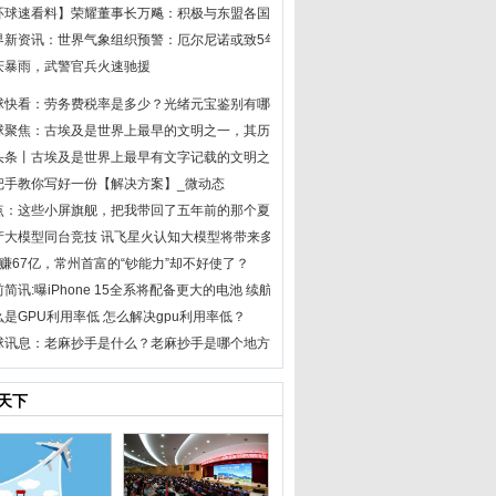
环球速看料】荣耀董事长万飚：积极与东盟各国产业伙伴合作
界新资讯：世界气象组织预警：厄尔尼诺或致5年内出现创纪录高温
庆暴雨，武警官兵火速驰援
球快看：劳务费税率是多少？光绪元宝鉴别有哪些方法？
球聚焦：古埃及是世界上最早的文明之一，其历史可以追溯到公元前3000年
头条丨古埃及是世界上最早有文字记载的文明之一，其独特的地理位置
把手教你写好一份【解决方案】_微动态
点：这些小屏旗舰，把我带回了五年前的那个夏天
产大模型同台竞技 讯飞星火认知大模型将带来多场景成果
年赚67亿，常州首富的“钞能力”却不好使了？
简讯:曝iPhone 15全系将配备更大的电池 续航会大大改善
么是GPU利用率低 怎么解决gpu利用率低？
球讯息：老麻抄手是什么？老麻抄手是哪个地方的特色？
天下