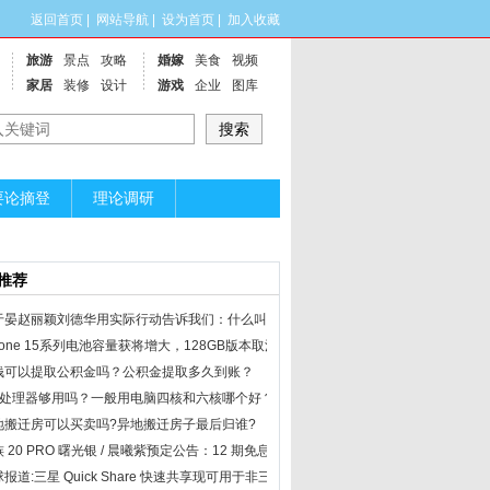
返回首页
|
网站导航
|
设为首页
|
加入收藏
旅游
景点
攻略
婚嫁
美食
视频
家居
装修
设计
游戏
企业
图库
要论摘登
理论调研
推荐
于晏赵丽颖刘德华用实际行动告诉我们：什么叫演员和戏子
hone 15系列电池容量获将增大，128GB版本取消|全球观速讯
钱可以提取公积金吗？公积金提取多久到账？
核处理器够用吗？一般用电脑四核和六核哪个好？
地搬迁房可以买卖吗?异地搬迁房子最后归谁?
 20 PRO 曙光银 / 晨曦紫预定公告：12 期免息及蓝牙音箱相送
报道:三星 Quick Share 快速共享现可用于非三星 PC