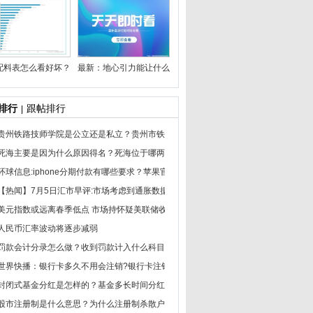
配料表怎么看好坏？关注益生菌含量更重要！
最新：地心引力能让什么东西有变化？地心引力是什么？
排行
跟帖排行
|
贵州铁路技师学院是公立还是私立？贵州市铁路技工学校好不好？
死海主要是因为什么原因得名？死海位于哪两个板块交界处？
环球信息:iphone分期付款有哪些要求？苹果官网分期付款流程有哪些？
【热闻】7月5日汇市早评:市场考虑到通胀数据和英国央行的应对措施 英国房屋销量
美元指数或远离春季低点 市场持怀疑美联储收紧政策
人民币汇率波动将逐步减弱
罚款会计分录怎么做？收到罚款计入什么科目？ 每日头条
世界快播：银行卡多久不用会注销?银行卡注销里面的钱怎么办？
封闭式基金分红是怎样的？基金多长时间分红一次？
股市注册制是什么意思？为什么注册制杀散户？