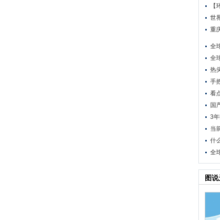
【
世
重
全
全
热
手
看
国
3
当前
什
全
图说