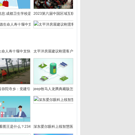
信息:成都卫生学校是公办还是民办？成都卫生学校招生对象要求?
2023第六届中国区域互联网大会在重庆武隆举办
生命人寿十堰中支快速理赔24.15万元获客户赠锦旗致谢
太平洋房屋建议刚需客户抓住目前市场机会，尽早入住理想之家
县弥陀寺乡：党建引领点新星 人居环境展新颜
jeep牧马人龙腾典藏版怎么样？牧马人龙腾典藏版值得买吗？ 
45看图王是什么？2345看图王转换图片格式怎么设置?-天天短讯
深东爱尔眼科上线智慧医院，让就医更便捷