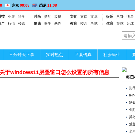
08
东京
09:08
悉尼
11:08
科技
业界
科学
时尚
搭配
妆扮
文化
文保
文萃
娱乐
八卦
明星
房产
行情
楼盘
健康
养生
两性
教育
校园
考试
体育
篮球
足球
三分钟天下事
实时热点
区县传真
社会民生
置,关于windows11层叠窗口怎么设置的所有信息
每日
彭
iP
缺
4
异
魅族
全球