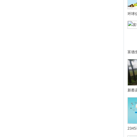
环球
富德
新蔡
23